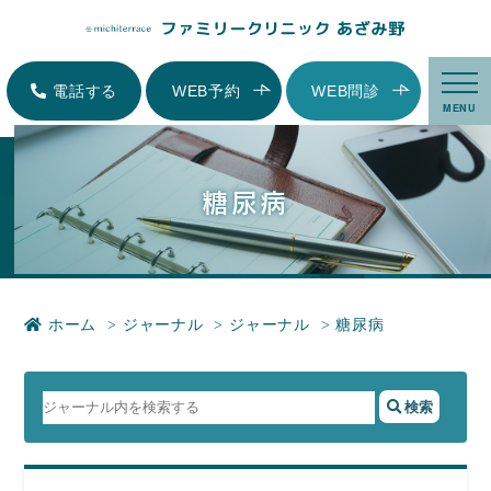
糖尿病|横浜市青葉区にある内科、小児科、家庭医療-ファミリークリニックあ
ざみ野
電話する
WEB予約
WEB問診
MENU
糖尿病
ホーム
ジャーナル
ジャーナル
糖尿病