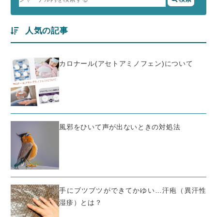
人気の記事
カロナール(アセトアミノフェン)について
風邪をひいて声が出ないときの対処法
手にブツブツができてかゆい…汗疱（異汗性
湿疹）とは？