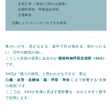
全死亡率（“寿命”に関わる指標）
誤嚥性肺炎・呼吸器合併症
交通事故
治療によりコントロールできる病気
夜のいびき、息が止まる、途中で目が覚める、朝からだる
い、日中の眠気が強い…
こうした症状の背景にあるのが
睡眠時無呼吸症候群（SAS）
です。
SASは「眠りの病気」と思われがちですが、実は
心臓・血管・血糖値・脳・呼吸・寿命
にまで影響する“全身
の病気”です。
ここでは、SASが全身に及ぼす悪影響を、わかりやすく数字
で説明します。