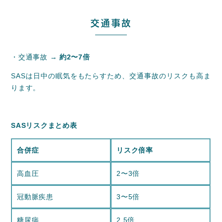
交通事故
・交通事故 →
約2〜7倍
SASは日中の眠気をもたらすため、交通事故のリスクも高ま
ります。
SASリスクまとめ表
合併症
リスク倍率
高血圧
2〜3倍
冠動脈疾患
3〜5倍
糖尿病
2.5倍