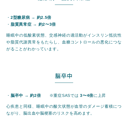
・
2型糖尿病 → 約2.5倍
・
脂質異常症 → 約2〜3倍
睡眠中の低酸素状態、交感神経の過活動がインスリン抵抗性
や脂質代謝異常をもたらし、血糖コントロールの悪化につな
がることがわかっています。
脳卒中
・
脳卒中 → 約2倍
※重症SASでは
3〜4倍
に上昇
心疾患と同様、睡眠中の酸欠状態が血管のダメージ蓄積につ
ながり、脳出血や脳梗塞のリスクを高めます。