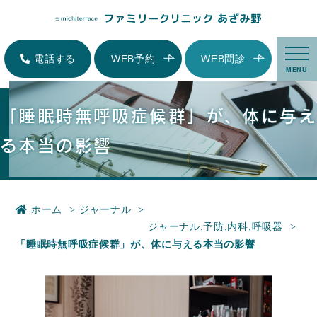
「睡眠時無呼吸症候群」が、体に与える本当の影響|横浜市青葉区にある内
科、小児科、家庭医療-ファミリークリニックあざみ野
電話する
WEB予約
WEB問診
MENU
「睡眠時無呼吸症候群」が、体に与え
る本当の影響
ホーム
ジャーナル
ジャーナル
,
予防
,
内科
,
呼吸器
「睡眠時無呼吸症候群」が、体に与える本当の影響