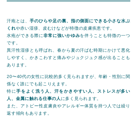
汗疱とは、
手のひらや足の裏、指の側面にできる小さな水ぶ
くれ
や赤い湿疹、皮むけなどが特徴の皮膚疾患です。
水疱ができる際に
非常に強いかゆみ
を伴うことも特徴の一つ
です。
異汗性湿疹とも呼ばれ、春から夏の汗ばむ時期にかけて悪化
しやすく、かきこわすと痛みやジュクジュク感が出ることも
あります。
20〜40代の女性に比較的多く見られますが、年齢・性別に関
係なく誰にでも起こりえます。
特に
手をよく洗う人、汗をかきやすい人、ストレスが多い
人、金属に触れる仕事の人
に多く見られます。
また、アトピー性皮膚炎やアレルギー体質を持つ人では繰り
返す傾向もあります。