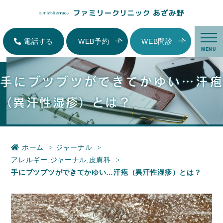
手にブツブツができてかゆい…汗疱（異汗性湿疹）とは？|横浜市青葉区にあ
る内科、小児科、家庭医療-ファミリークリニックあざみ野
電話する
WEB予約
WEB問診
MENU
手にブツブツができてかゆい…汗疱
（異汗性湿疹）とは？
ホーム
ジャーナル
アレルギー
,
ジャーナル
,
皮膚科
手にブツブツができてかゆい…汗疱（異汗性湿疹）とは？