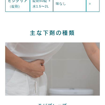
ビジクリア
錠剤50錠 +
味なし
○
（錠剤）
水1.5〜2L
主な下剤の種類