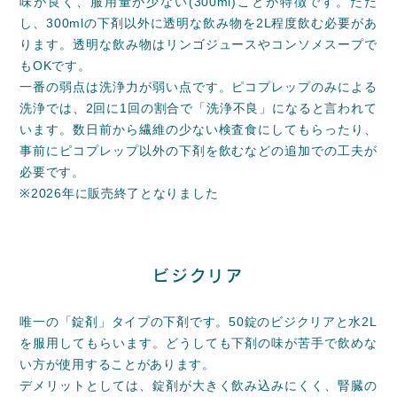
味が良く、服用量が少ない(300ml)ことが特徴です。ただ
し、300mlの下剤以外に透明な飲み物を2L程度飲む必要があ
ります。透明な飲み物はリンゴジュースやコンソメスープで
もOKです。
一番の弱点は洗浄力が弱い点です。ピコプレップのみによる
洗浄では、2回に1回の割合で「洗浄不良」になると言われて
います。数日前から繊維の少ない検査食にしてもらったり、
事前にピコプレップ以外の下剤を飲むなどの追加での工夫が
必要です。
※2026年に販売終了となりました
ビジクリア
唯一の「錠剤」タイプの下剤です。50錠のビジクリアと水2L
を服用してもらいます。どうしても下剤の味が苦手で飲めな
い方が使用することがあります。
デメリットとしては、錠剤が大きく飲み込みにくく、腎臓の