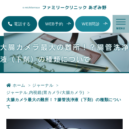
大腸カメラ最大の難所！？腸管洗浄液（下剤）の種類について|横浜市青葉区
にある内科、小児科、家庭医療-ファミリークリニックあざみ野
電話する
WEB予約
WEB問診
MENU
大腸カメラ最大の難所！？腸管洗浄
液（下剤）の種類について
ホーム
ジャーナル
ジャーナル
,
内視鏡(胃カメラ/大腸カメラ)
大腸カメラ最大の難所！？腸管洗浄液（下剤）の種類につい
て