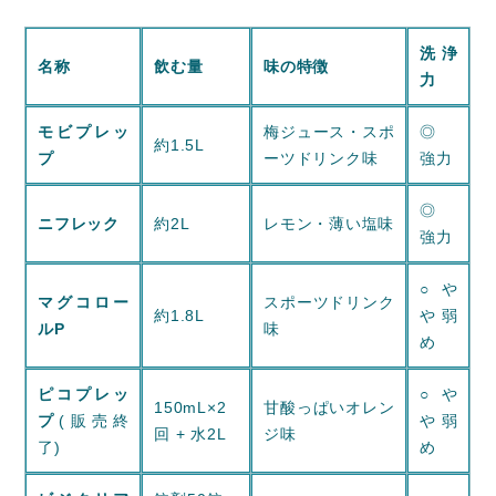
洗浄
名称
飲む量
味の特徴
力
モビプレッ
梅ジュース・スポ
◎
約1.5L
プ
ーツドリンク味
強力
◎
ニフレック
約2L
レモン・薄い塩味
強力
○ や
マグコロー
スポーツドリンク
約1.8L
や弱
ルP
味
め
ピコプレッ
○ や
150mL×2
甘酸っぱいオレン
プ
(販売終
や弱
回 + 水2L
ジ味
了)
め