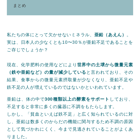
まとめ
私たちの体にとって欠かせないミネラル、
亜鉛（あえん）
。
実は、日本人の少なくとも10〜30％が亜鉛不足であることを
ご存じでしょうか？
現在、化学肥料の使用などにより
世界中の土壌から微量元素
（鉄や亜鉛など）の量が減少している
と言われており、その
結果、食事からの微量元素摂取量が少なくなり、亜鉛不足や
鉄不足の人が増えているのではないかといわれています。
亜鉛は、体の中で
300種類以上の酵素をサポート
しており、
不足すると非常に多くの臓器に不調をもたらします。
しかし、「貧血といえば鉄不足」と広く知られているのに対
し、亜鉛は数多くのからだの機能に関与するため不調の原因
として気づかれにくく、今まで見逃されていることがよくあ
りました。