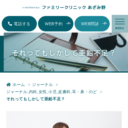
それってもしかして亜鉛不足？|横浜市青葉区にある内科、小児科、家庭医療-
ファミリークリニックあざみ野
電話する
WEB予約
WEB問診
MENU
それってもしかして亜鉛不足？
ホーム
ジャーナル
ジャーナル
,
内科
,
女性
,
小児
,
皮膚科
,
耳・鼻・のど
それってもしかして亜鉛不足？