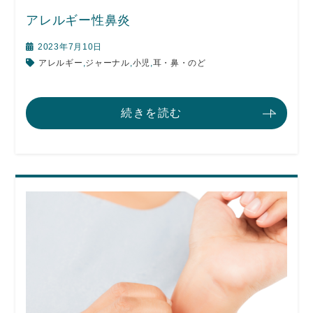
アレルギー性鼻炎
2023年7月10日
アレルギー
,
ジャーナル
,
小児
,
耳・鼻・のど
続きを読む