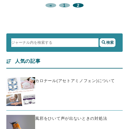
«
1
2
人気の記事
カロナール(アセトアミノフェン)について
風邪をひいて声が出ないときの対処法