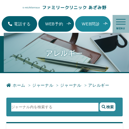
アレルギー|横浜市青葉区にある内科、小児科、家庭医療-ファミリークリニッ
クあざみ野
電話する
WEB予約
WEB問診
MENU
アレルギー
ホーム
ジャーナル
ジャーナル
アレルギー