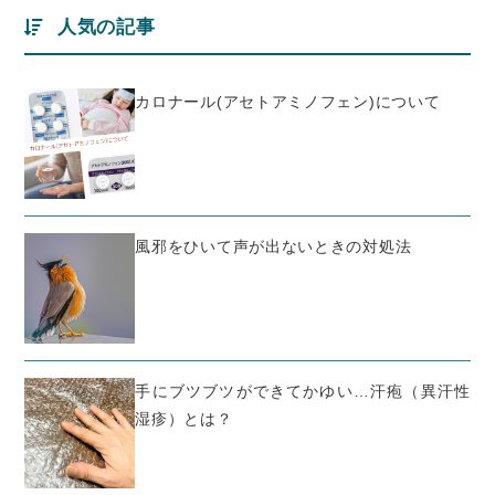
人気の記事
カロナール(アセトアミノフェン)について
風邪をひいて声が出ないときの対処法
手にブツブツができてかゆい…汗疱（異汗性
湿疹）とは？