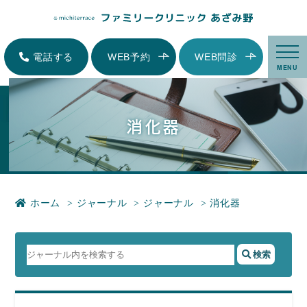
消化器|横浜市青葉区にある内科、小児科、家庭医療-ファミリークリニックあ
ざみ野
電話する
WEB予約
WEB問診
MENU
消化器
ホーム
ジャーナル
ジャーナル
消化器