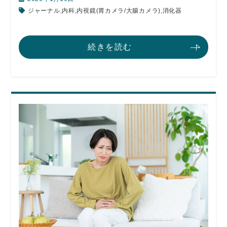
ジャーナル
,
内科
,
内視鏡(胃カメラ/大腸カメラ)
,
消化器
続きを読む